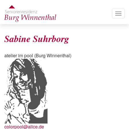
Direkt
zum
Togg
Inhalt
navig
Sabine Suhrborg
atelier im pool (Burg Winnenthal)
colorpool@alice.de