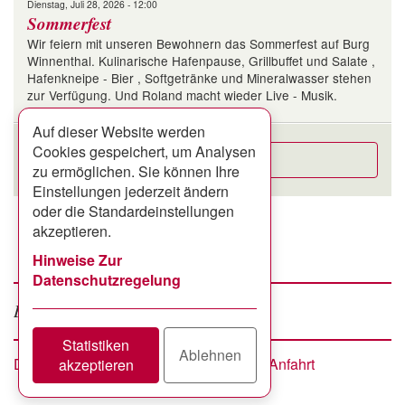
Dienstag, Juli 28, 2026 - 12:00
Sommerfest
Wir feiern mit unseren Bewohnern das Sommerfest auf Burg
Winnenthal. Kulinarische Hafenpause, Grillbuffet und Salate ,
Hafenkneipe - Bier , Softgetränke und Mineralwasser stehen
zur Verfügung. Und Roland macht wieder Live - Musik.
Auf dieser Website werden
Cookies gespeichert, um Analysen
Alle Termine
zu ermöglichen. Sie können Ihre
Einstellungen jederzeit ändern
oder die Standardeinstellungen
akzeptieren.
Hinweise Zur
Datenschutzregelung
Facebook
google +
Besuchen Sie uns auf
Statistiken
Ablehnen
Datenschutzerklärung
Impressum
Anfahrt
Footer
akzeptieren
menu