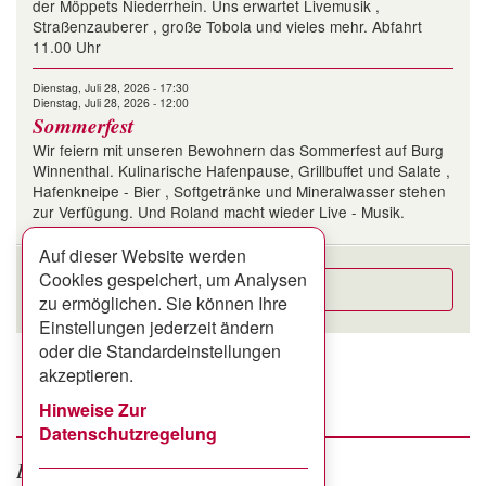
der Möppets Niederrhein. Uns erwartet Livemusik ,
Straßenzauberer , große Tobola und vieles mehr. Abfahrt
11.00 Uhr
Dienstag, Juli 28, 2026 - 17:30
Dienstag, Juli 28, 2026 - 12:00
Sommerfest
Wir feiern mit unseren Bewohnern das Sommerfest auf Burg
Winnenthal. Kulinarische Hafenpause, Grillbuffet und Salate ,
Hafenkneipe - Bier , Softgetränke und Mineralwasser stehen
zur Verfügung. Und Roland macht wieder Live - Musik.
Auf dieser Website werden
Cookies gespeichert, um Analysen
Alle Termine
zu ermöglichen. Sie können Ihre
Einstellungen jederzeit ändern
oder die Standardeinstellungen
akzeptieren.
Hinweise Zur
Datenschutzregelung
Facebook
google +
Besuchen Sie uns auf